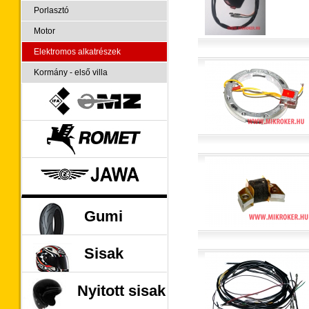
Porlasztó
Motor
Elektromos alkatrészek
Kormány - első villa
MZ
ROMET
JAWA
Gumi
Sisak
Nyitott sisak