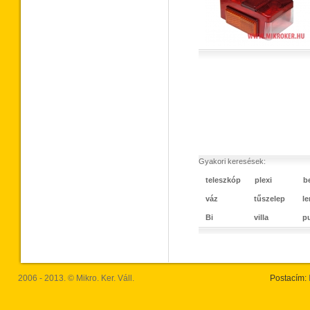
Gyakori keresések:
teleszkóp
plexi
b
váz
tűszelep
l
Bi
villa
p
2006 - 2013. © Mikro. Ker. Váll.
Postacím: