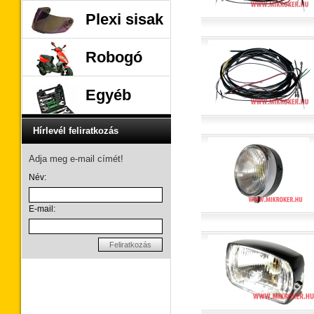
Plexi sisak
Robogó
Egyéb
Hírlevél feliratkozás
Adja meg e-mail címét!
Név:
E-mail:
Feliratkozás