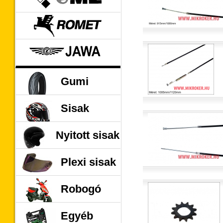
ROMET
JAWA
Gumi
Sisak
Nyitott sisak
Plexi sisak
Robogó
Egyéb