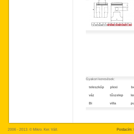
Gyakori keresések:
teleszkóp
plexi
b
váz
tűszelep
l
Bi
villa
p
2006 - 2013. © Mikro. Ker. Váll.
Postacím: