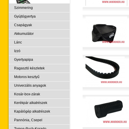
Szimmering
Gyújtógyertya
Csapágyak
Akkumulátor
Lánc
Izzó
Gyertyapipa
Ragasztó készletek
Motoros kesztyű
Univerzális anyagok
Kosár-box-zárak
Kerékpár alkatrészek
Kapálógép alkatrészek
Pannónia, Csepel
Tomos-Puch-Korado