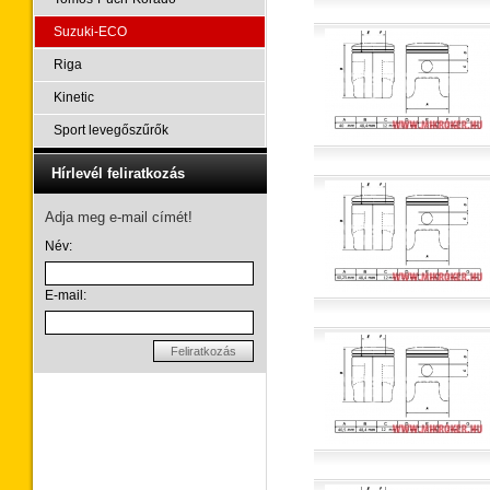
Suzuki-ECO
Riga
Kinetic
Sport levegőszűrők
Hírlevél feliratkozás
Adja meg e-mail címét!
Név:
E-mail:
Feliratkozás