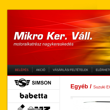
BELÉPÉS
AKCIÓ
VÁSÁRLÁSI FELTÉTELEK
ELÉRHET
SIMSON
Egyéb
/
Suzuki 
Babetta
MZ